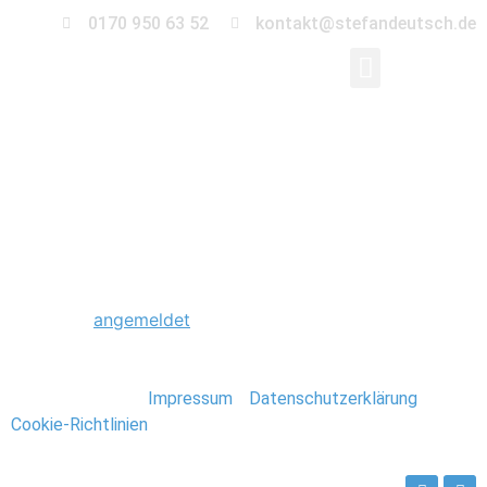
0170 950 63 52
kontakt@stefandeutsch.de
0044_Hochzeit_Grus
Schreibe einen Kommentar
Du musst
angemeldet
sein, um einen Kommentar
abzugeben.
Stefan Deutsch |
Impressum
/
Datenschutzerklärung
/
Cookie-Richtlinien