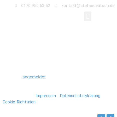
0170 950 63 52
kontakt@stefandeutsch.de
0043_Hochzeit_Grus
Schreibe einen Kommentar
Du musst
angemeldet
sein, um einen Kommentar
abzugeben.
Stefan Deutsch |
Impressum
/
Datenschutzerklärung
/
Cookie-Richtlinien