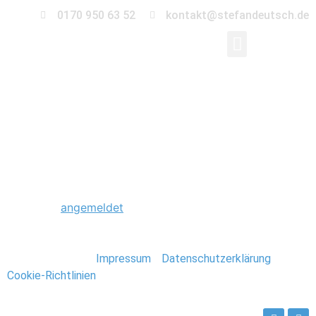
0170 950 63 52
kontakt@stefandeutsch.de
0041_Hochzeit_Grus
Schreibe einen Kommentar
Du musst
angemeldet
sein, um einen Kommentar
abzugeben.
Stefan Deutsch |
Impressum
/
Datenschutzerklärung
/
Cookie-Richtlinien