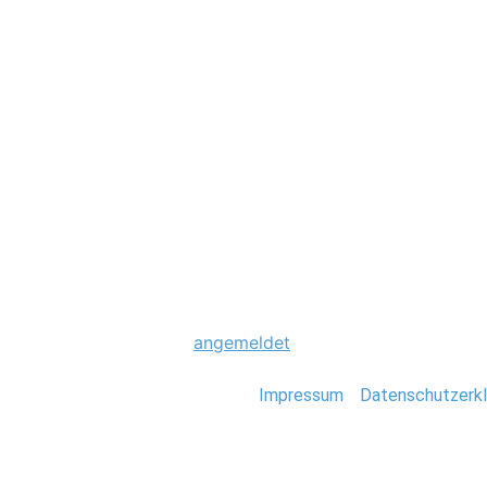
Hochzeit
0038_Hochzeit_G
Schreibe einen Komme
Du musst
angemeldet
sein, um einen Kommen
Stefan Deutsch |
Impressum
/
Datenschutzerkl