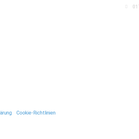
01
Business
Events
Immobilien
Fotobox miet
ruson_Gewaechshaeus
ntar
tar abzugeben.
ärung
/
Cookie-Richtlinien