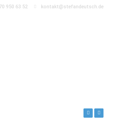
70 950 63 52
kontakt@stefandeutsch.de
en
360° Tour
Kontakt
er