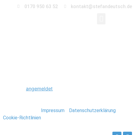
0170 950 63 52
kontakt@stefandeutsch.de
0035_Hochzeit_Grus
Schreibe einen Kommentar
Du musst
angemeldet
sein, um einen Kommentar
abzugeben.
Stefan Deutsch |
Impressum
/
Datenschutzerklärung
/
Cookie-Richtlinien