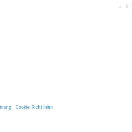
01
Business
Events
Immobilien
Fotobox miet
ruson_Gewaechshaeuse
ntar
tar abzugeben.
ärung
/
Cookie-Richtlinien