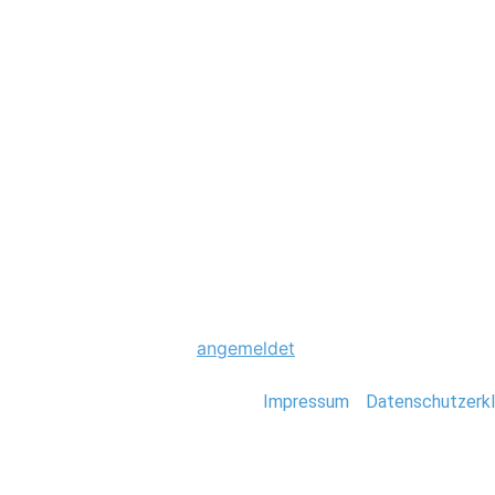
Hochzeit
0026_Hochzeit_G
Schreibe einen Komme
Du musst
angemeldet
sein, um einen Kommen
Stefan Deutsch |
Impressum
/
Datenschutzerkl