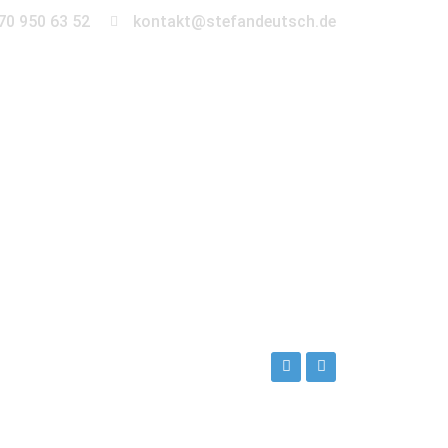
70 950 63 52
kontakt@stefandeutsch.de
en
360° Tour
Kontakt
r