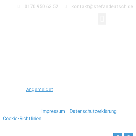
0170 950 63 52
kontakt@stefandeutsch.de
0007_Hochzeit_Gruso
Schreibe einen Kommentar
Du musst
angemeldet
sein, um einen Kommentar
abzugeben.
Stefan Deutsch |
Impressum
/
Datenschutzerklärung
/
Cookie-Richtlinien