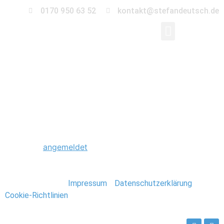
0170 950 63 52
kontakt@stefandeutsch.de
0012_Brautpaarshooti
Schreibe einen Kommentar
Du musst
angemeldet
sein, um einen Kommentar
abzugeben.
Stefan Deutsch |
Impressum
/
Datenschutzerklärung
/
Cookie-Richtlinien