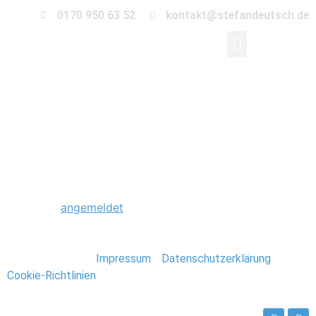
0170 950 63 52
kontakt@stefandeutsch.de
0004_Boxen_Hoffmann
Schreibe einen Kommentar
Du musst
angemeldet
sein, um einen Kommentar
abzugeben.
Stefan Deutsch |
Impressum
/
Datenschutzerklärung
/
Cookie-Richtlinien