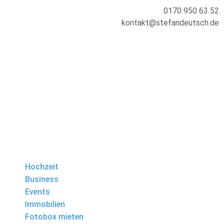
0170 950 63 52
kontakt@stefandeutsch.de
Hochzeit
Business
Events
Immobilien
Fotobox mieten
360° Tour
Kontakt
Hochzeit
Business
Events
Immobilien
Fotobox mieten