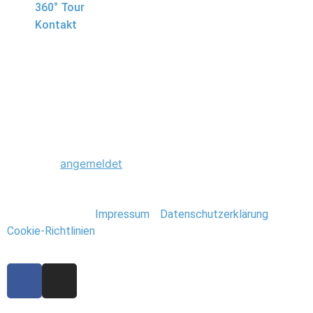
360° Tour
Kontakt
0001_Boxen_Hoffmann
Schreibe einen Kommentar
Du musst
angemeldet
sein, um einen Kommentar
abzugeben.
Stefan Deutsch |
Impressum
/
Datenschutzerklärung
/
Cookie-Richtlinien