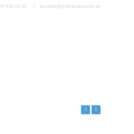
70 950 63 52
kontakt@stefandeutsch.de
en
360° Tour
Kontakt