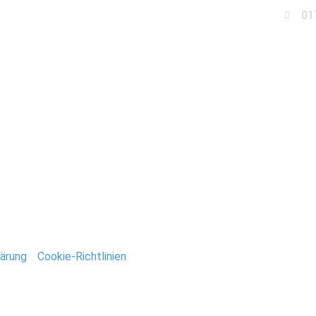
01
Business
Events
Immobilien
Fotobox miet
n_Deutsch
ntar
tar abzugeben.
ärung
/
Cookie-Richtlinien