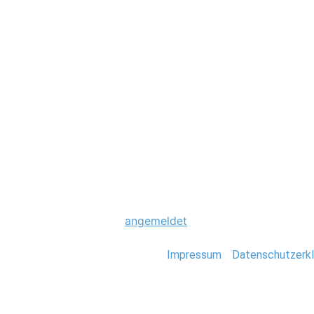
Hochzeit
0069_Foto_Stefa
Schreibe einen Komme
Du musst
angemeldet
sein, um einen Kommen
Stefan Deutsch |
Impressum
/
Datenschutzerkl