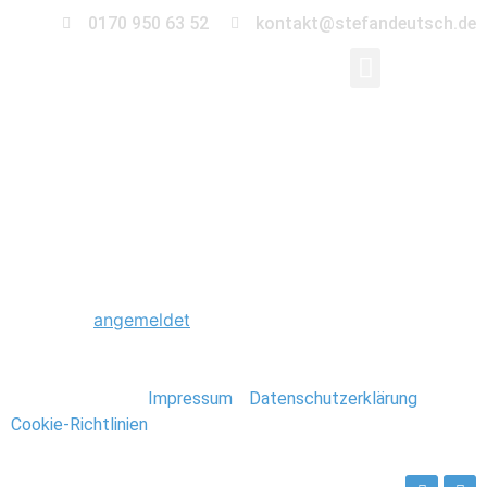
0170 950 63 52
kontakt@stefandeutsch.de
dscf5974
Schreibe einen Kommentar
Du musst
angemeldet
sein, um einen Kommentar
abzugeben.
Stefan Deutsch |
Impressum
/
Datenschutzerklärung
/
Cookie-Richtlinien