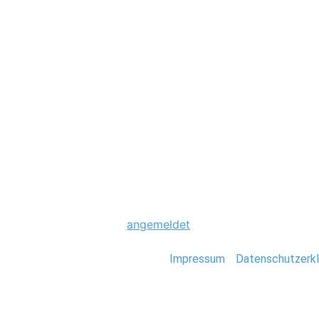
Hochzeit
0008_Portrait_Al
Schreibe einen Komme
Du musst
angemeldet
sein, um einen Kommen
Stefan Deutsch |
Impressum
/
Datenschutzerkl