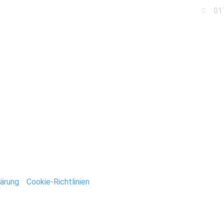
01
Business
Events
Immobilien
Fotobox miet
ice_Stefan_Deutsch
ntar
tar abzugeben.
ärung
/
Cookie-Richtlinien