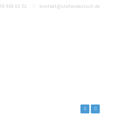
70 950 63 52
kontakt@stefandeutsch.de
en
360° Tour
Kontakt