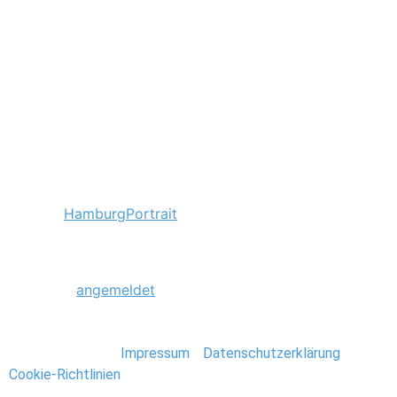
Tagged
Hamburg
Portrait
Schreibe einen Kommentar
Du musst
angemeldet
sein, um einen Kommentar
abzugeben.
Stefan Deutsch |
Impressum
/
Datenschutzerklärung
/
Cookie-Richtlinien