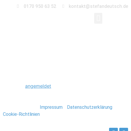
0170 950 63 52
kontakt@stefandeutsch.de
0026_Aegypten_Stefa
Schreibe einen Kommentar
Du musst
angemeldet
sein, um einen Kommentar
abzugeben.
Stefan Deutsch |
Impressum
/
Datenschutzerklärung
/
Cookie-Richtlinien