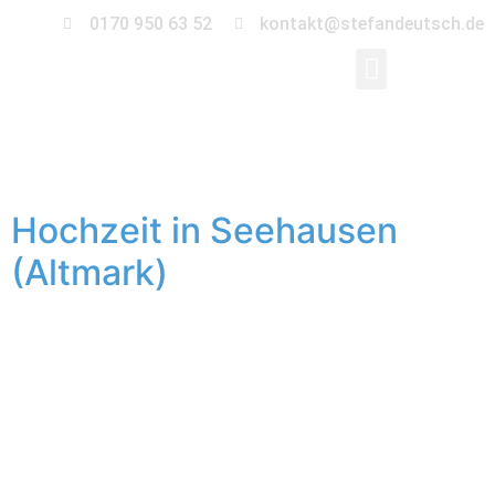
0170 950 63 52
kontakt@stefandeutsch.de
Schlagwort:
Waldbad
Hochzeit in Seehausen
(Altmark)
Was unterscheidet eine Hochzeit in der Stadt zu einer
Hochzeit auf dem Land? Sie ist natürlich! Die Menschen
sind natürlich. Im Juli durfte ich Maria und Steffen in
Seehausen begleiten. Die kleinste Hansestadt
Deutschlands liegt im Norden der Altmark, zwischen
Elbe und dem Arendsee. Fachwerkhäuser und