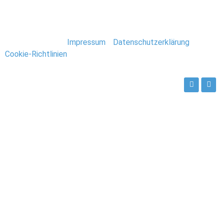
hochgeklappte Bordsteine prägen das Stadtbild. Und
leider gab es auch Regen. […]
Stefan Deutsch |
Impressum
/
Datenschutzerklärung
/
Cookie-Richtlinien