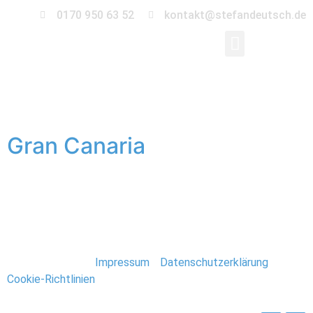
0170 950 63 52
kontakt@stefandeutsch.de
Schlagwort:
Urlaub
Gran Canaria
Der erste Urlaub 2017 brachte meine Familie und mich
auf die Kanarischen Inseln. Eine Woche Teneriffa, eine
Woche Gran Canaria. Teneriffa ist empfehlenswerter.
Stefan Deutsch |
Impressum
/
Datenschutzerklärung
/
Cookie-Richtlinien