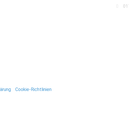
01
Business
Events
Immobilien
Fotobox miet
han
ärung
/
Cookie-Richtlinien