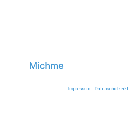
Hochzeit
Schlagwort:
Step
Michme
Stefan Deutsch |
Impressum
/
Datenschutzerkl