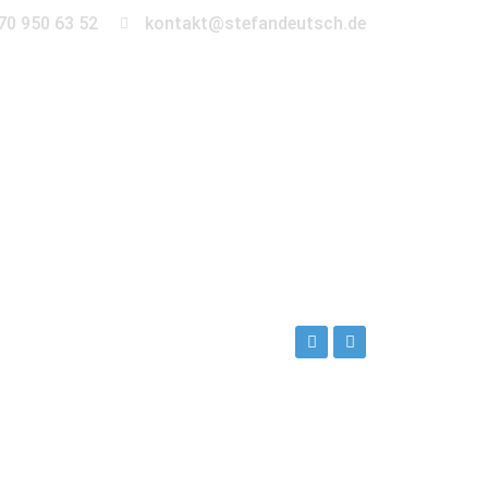
70 950 63 52
kontakt@stefandeutsch.de
en
360° Tour
Kontakt