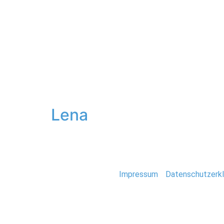
Hochzeit
Schlagwort:
Shoo
Lena
Lauwarmes Septemberwetter, tiefstehende Son
Stefan Deutsch |
Impressum
/
Datenschutzerkl