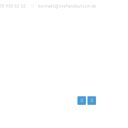
70 950 63 52
kontakt@stefandeutsch.de
en
360° Tour
Kontakt
es Shooting an der Hamburger Binnenalster.