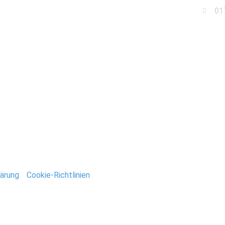
01
Business
Events
Immobilien
Fotobox miet
ting
ne und die bezaubernde Lena. Ein guter Mix für ein kurz
ärung
/
Cookie-Richtlinien