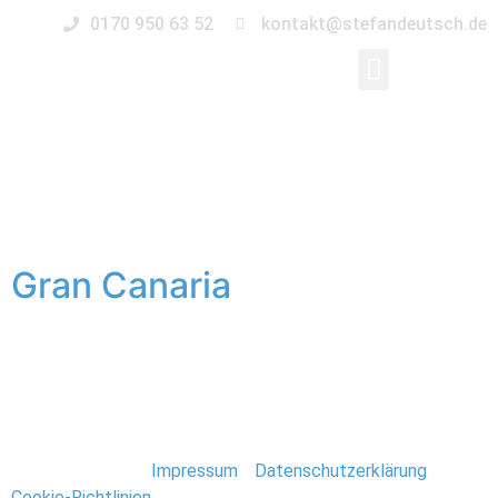
0170 950 63 52
kontakt@stefandeutsch.de
Schlagwort:
Las
Palmas
Gran Canaria
Der erste Urlaub 2017 brachte meine Familie und mich
auf die Kanarischen Inseln. Eine Woche Teneriffa, eine
Woche Gran Canaria. Teneriffa ist empfehlenswerter.
Stefan Deutsch |
Impressum
/
Datenschutzerklärung
/
Cookie-Richtlinien