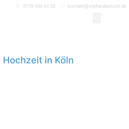
0170 950 63 52
kontakt@stefandeutsch.de
Schlagwort:
Köln
Hochzeit in Köln
Meine liebe Freundin Hanna zog letztes Jahr von
Magdeburg in ihre neue Wahlheimat Köln. Natürlich trieb
sie die Liebe dorthin. Tobias ist Globetrotter, Abenteurer
und Unterwasserfotograf. Beide gaben sich Mitte
Januar das Ja-Wort und feierten zwei Tage durch.
Trauung: Historisches Rathaus Köln Feier: Boucherie
Designklassiker