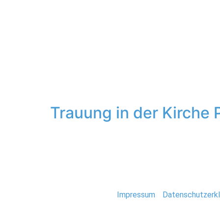
Hochzeit
Schlagwort:
Kirc
Trauung in der Kirche
An einem der heißesten Tage dieses Sommers 
Glindower See und dem Schwielowsee gelegen, 
Deutschland – Beide haben sich vor einigen 
Stefan Deutsch |
Impressum
/
Datenschutzerkl