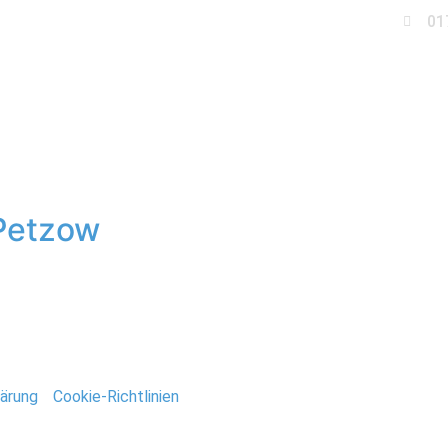
01
Business
Events
Immobilien
Fotobox miet
he Petzow
 Petzow
durfte ich die Trauung von Maria und Robert in der Petzo
bietet die alte Dorfkirche eine tolle Brandenburger Kuliss
Jahren beim Erasmus in Schweden […]
ärung
/
Cookie-Richtlinien