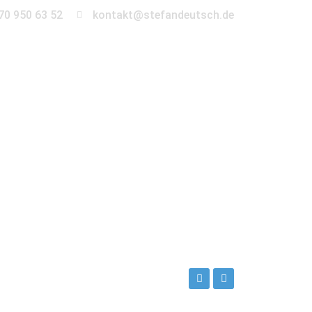
70 950 63 52
kontakt@stefandeutsch.de
en
360° Tour
Kontakt
wer Kirche begleiten. Direkt zwischen dem
e. Maria ist aus Spanien, Robert aus