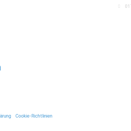
01
Business
Events
Immobilien
Fotobox miet
rlah
m
 Brautpaar engagiert, das mich zuvor auf einer anderen Hoc
it ich fotografiert habe. Als Getting Ready bezeichnet man 
zauberhaft. Die […]
ärung
/
Cookie-Richtlinien