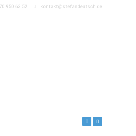
70 950 63 52
kontakt@stefandeutsch.de
en
360° Tour
Kontakt
hzeit als Fotograf erlebt hat. So auch bei
den Start in den Tag. Die detaillierten