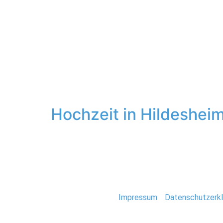
Hochzeit
Schlagwort:
Have
Hochzeit in Hildeshei
Immer mal wieder kommt es vor, dass mich ein
Denise und Florian, auf dessen Bruders Hochze
Momente der Vorbereitung empfinde ich sehr 
Stefan Deutsch |
Impressum
/
Datenschutzerkl