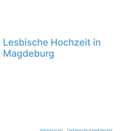
Welch ein schöner Ort, diese Land & Scheune in der
Prignitz. Der ländliche Charme dieses Ortes verzaubert
mich immer wieder. Melanie und Monique hatten im Juni
2018 den Bauernhof und die Landscheune ganz für sich
alleine…
Lesbische Hochzeit in
Magdeburg
Mit Freude präsentiere ich euch die Bilder der ersten
gleichgeschlechtlichen Hochzeit, die ich fotografieren
durfte. Eine Hochzeit, die ich nicht so schnell vergessen
werde. Katharina und Karolin sind ein tolles Team und
werden ein glückliches Ehepaaar. Die beiden Frauen
sind sehr liebevoll im Umgang miteinander und ihrer
Umgebung. Und das spiegelt sich auch auf den […]
Stefan Deutsch |
Impressum
/
Datenschutzerklärung
/