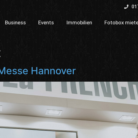
01
Business
Events
Immobilien
Fotobox miet
t
 Messe Hannover