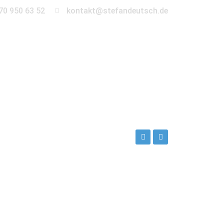
70 950 63 52
kontakt@stefandeutsch.de
en
360° Tour
Kontakt