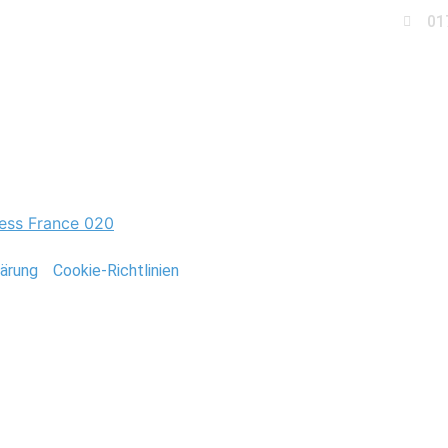
01
Business
Events
Immobilien
Fotobox miet
esse_Veranstaltung
ärung
/
Cookie-Richtlinien