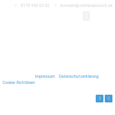
0170 950 63 52
kontakt@stefandeutsch.de
0036-hochzeit-
landscheune
Stefan Deutsch |
Impressum
/
Datenschutzerklärung
/
Cookie-Richtlinien