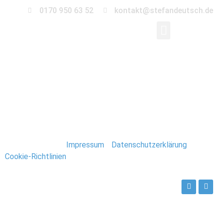
0170 950 63 52
kontakt@stefandeutsch.de
0009-hochzeit-
landscheune
Stefan Deutsch |
Impressum
/
Datenschutzerklärung
/
Cookie-Richtlinien