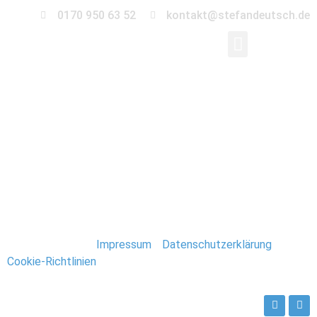
0170 950 63 52
kontakt@stefandeutsch.de
0075-Immobilien-
Fotograf-Stefan-
Deutsch
Stefan Deutsch |
Impressum
/
Datenschutzerklärung
/
Cookie-Richtlinien