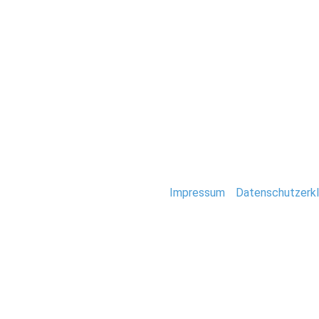
Hochzeit
0059-Immobilien-
Stefan Deutsch |
Impressum
/
Datenschutzerkl