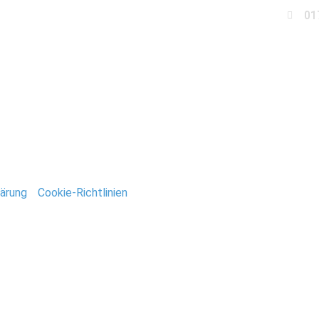
01
Business
Events
Immobilien
Fotobox miet
Fotograf-Stefan-Deuts
ärung
/
Cookie-Richtlinien