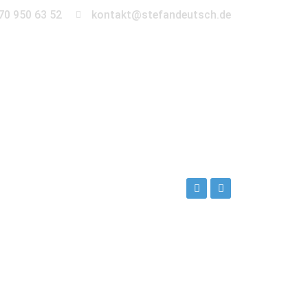
70 950 63 52
kontakt@stefandeutsch.de
en
360° Tour
Kontakt
ch