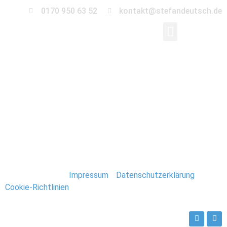
0170 950 63 52
kontakt@stefandeutsch.de
0058-Immobilien-
Fotograf-Stefan-
Deutsch
Stefan Deutsch |
Impressum
/
Datenschutzerklärung
/
Cookie-Richtlinien