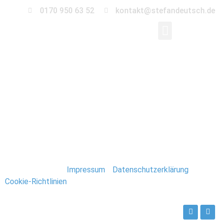
0170 950 63 52
kontakt@stefandeutsch.de
0056-Immobilien-
Fotograf-Stefan-
Deutsch
Stefan Deutsch |
Impressum
/
Datenschutzerklärung
/
Cookie-Richtlinien