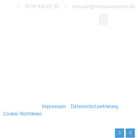
0170 950 63 52
kontakt@stefandeutsch.de
0055-Immobilien-
Fotograf-Stefan-
Deutsch
Stefan Deutsch |
Impressum
/
Datenschutzerklärung
/
Cookie-Richtlinien