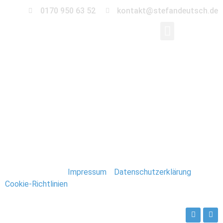
0170 950 63 52
kontakt@stefandeutsch.de
0054-Immobilien-
Fotograf-Stefan-
Deutsch
Stefan Deutsch |
Impressum
/
Datenschutzerklärung
/
Cookie-Richtlinien