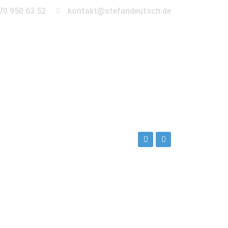
70 950 63 52
kontakt@stefandeutsch.de
en
360° Tour
Kontakt
ch