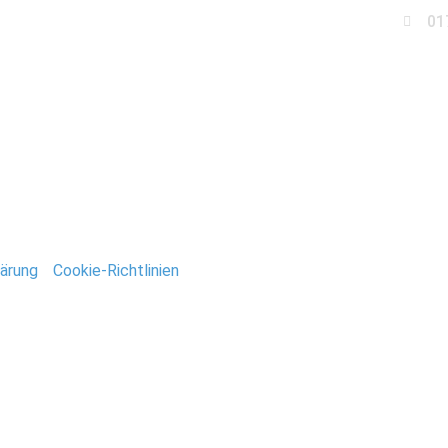
01
Business
Events
Immobilien
Fotobox miet
Fotograf-Stefan-Deuts
ärung
/
Cookie-Richtlinien