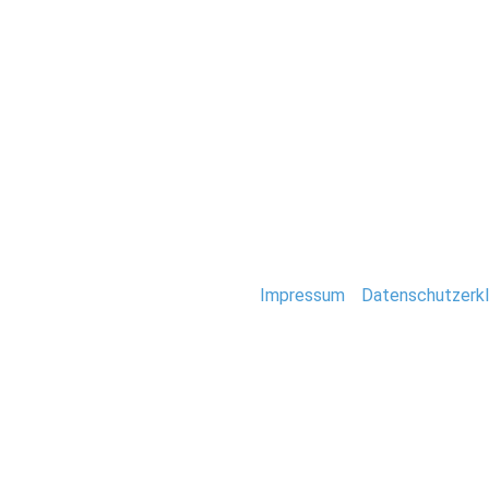
Hochzeit
0048-Immobilien-
Stefan Deutsch |
Impressum
/
Datenschutzerkl