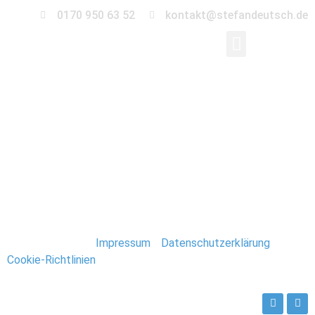
0170 950 63 52
kontakt@stefandeutsch.de
0045-Immobilien-
Fotograf-Stefan-
Deutsch
Stefan Deutsch |
Impressum
/
Datenschutzerklärung
/
Cookie-Richtlinien