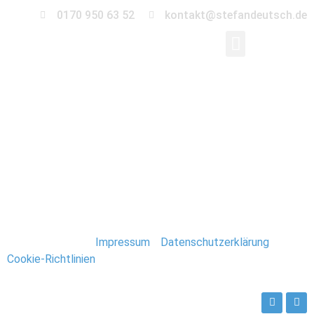
0170 950 63 52
kontakt@stefandeutsch.de
0034-Immobilien-
Fotograf-Stefan-
Deutsch
Stefan Deutsch |
Impressum
/
Datenschutzerklärung
/
Cookie-Richtlinien