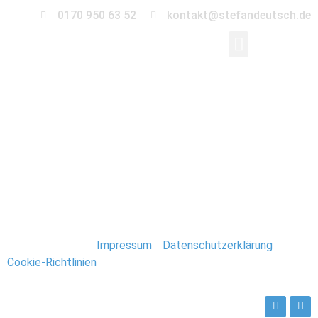
0170 950 63 52
kontakt@stefandeutsch.de
0022-Immobilien-
Fotograf-Stefan-
Deutsch
Stefan Deutsch |
Impressum
/
Datenschutzerklärung
/
Cookie-Richtlinien