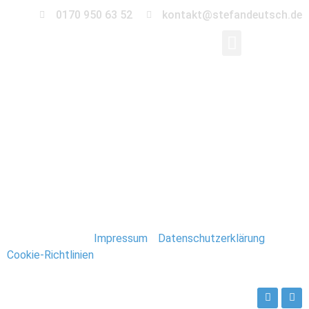
0170 950 63 52
kontakt@stefandeutsch.de
0017-Immobilien-
Fotograf-Stefan-
Deutsch
Stefan Deutsch |
Impressum
/
Datenschutzerklärung
/
Cookie-Richtlinien