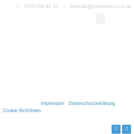
0170 950 63 52
kontakt@stefandeutsch.de
0015-Immobilien-
Fotograf-Stefan-
Deutsch
Stefan Deutsch |
Impressum
/
Datenschutzerklärung
/
Cookie-Richtlinien