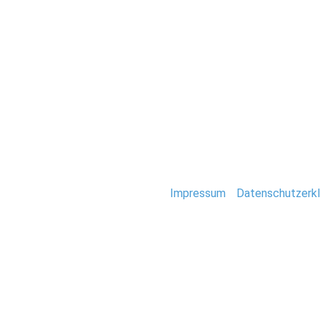
Hochzeit
0013-Immobilien-
Stefan Deutsch |
Impressum
/
Datenschutzerkl