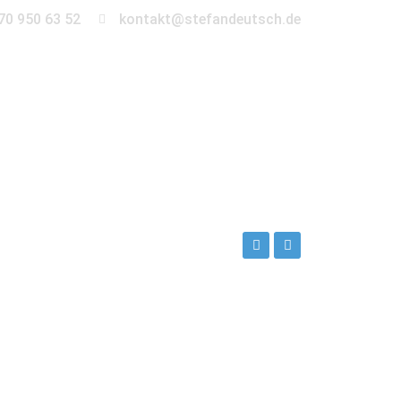
70 950 63 52
kontakt@stefandeutsch.de
en
360° Tour
Kontakt
ch