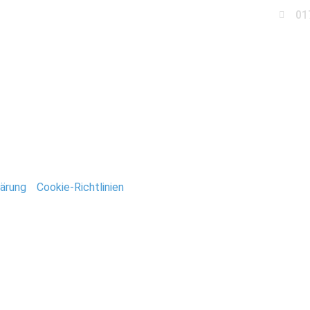
01
Business
Events
Immobilien
Fotobox miet
Fotograf-Stefan-Deuts
ärung
/
Cookie-Richtlinien