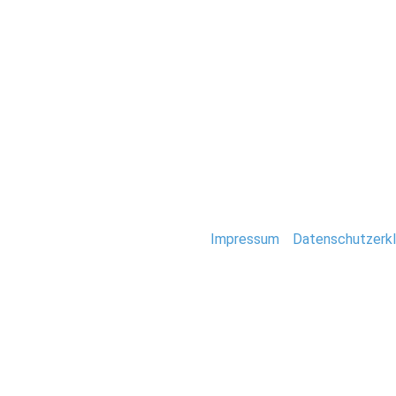
Hochzeit
0004-Immobilien-
Stefan Deutsch |
Impressum
/
Datenschutzerkl