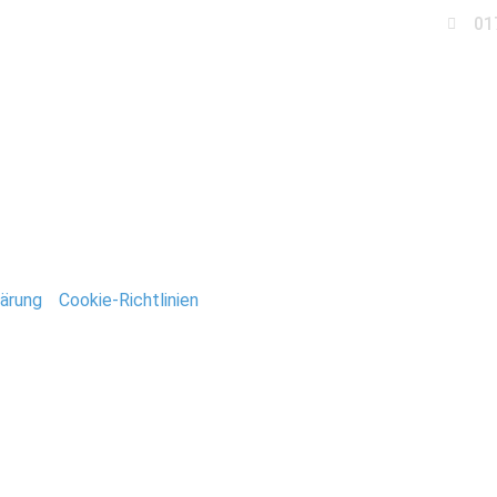
01
Business
Events
Immobilien
Fotobox miet
Fotograf-Stefan-Deuts
ärung
/
Cookie-Richtlinien