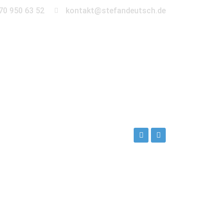
70 950 63 52
kontakt@stefandeutsch.de
en
360° Tour
Kontakt
ch