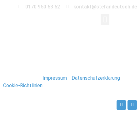
0170 950 63 52
kontakt@stefandeutsch.de
018_Miami_Kreuzfahr
Stefan Deutsch |
Impressum
/
Datenschutzerklärung
/
Cookie-Richtlinien