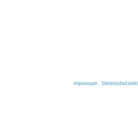
Hochzeit
002_Miami_Kreuz
Stefan Deutsch |
Impressum
/
Datenschutzerkl