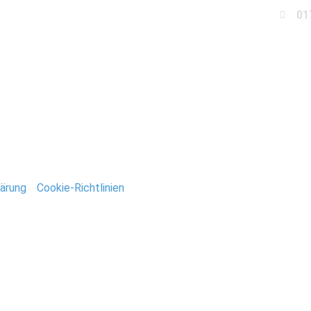
01
Business
Events
Immobilien
Fotobox miet
fahrt_StefanDeutsch
ärung
/
Cookie-Richtlinien