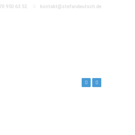
70 950 63 52
kontakt@stefandeutsch.de
en
360° Tour
Kontakt