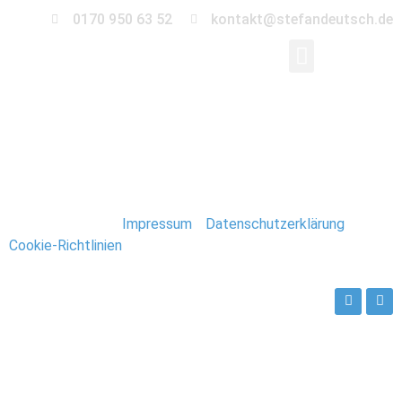
0170 950 63 52
kontakt@stefandeutsch.de
210_Spitzbergen_Lon
Stefan Deutsch |
Impressum
/
Datenschutzerklärung
/
Cookie-Richtlinien