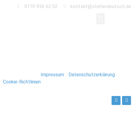
0170 950 63 52
kontakt@stefandeutsch.de
208_Spitzbergen_Lon
Stefan Deutsch |
Impressum
/
Datenschutzerklärung
/
Cookie-Richtlinien