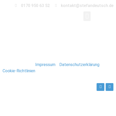
0170 950 63 52
kontakt@stefandeutsch.de
204_Spitzbergen_Lon
Stefan Deutsch |
Impressum
/
Datenschutzerklärung
/
Cookie-Richtlinien