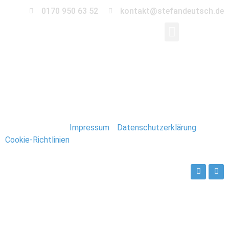
0170 950 63 52
kontakt@stefandeutsch.de
198_Spitzbergen_Lon
Stefan Deutsch |
Impressum
/
Datenschutzerklärung
/
Cookie-Richtlinien