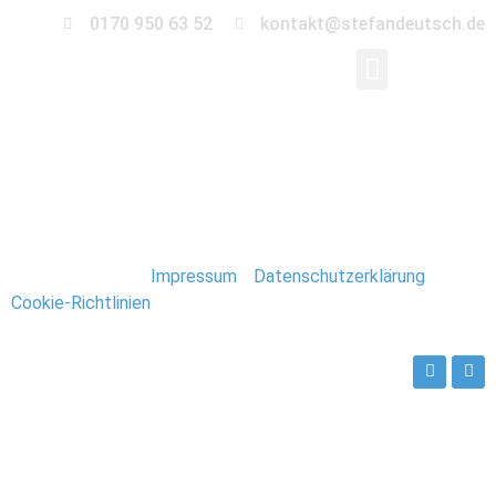
0170 950 63 52
kontakt@stefandeutsch.de
190_Spitzbergen_Lon
Stefan Deutsch |
Impressum
/
Datenschutzerklärung
/
Cookie-Richtlinien