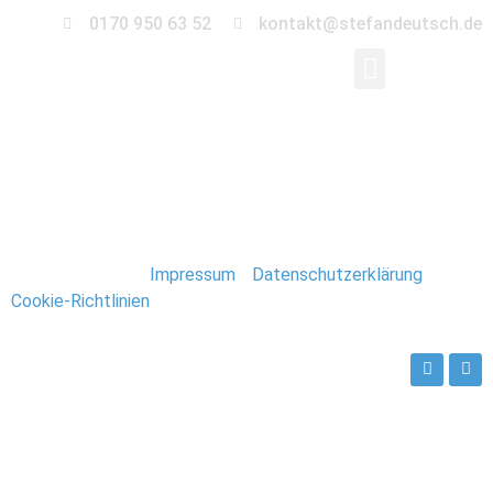
0170 950 63 52
kontakt@stefandeutsch.de
154_Spitzbergen_Lon
Stefan Deutsch |
Impressum
/
Datenschutzerklärung
/
Cookie-Richtlinien